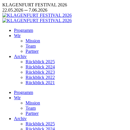
Zum
KLAGENFURT FESTIVAL 2026
Inhalt
22.05.2026 ─ 7.06.2026
springen
Programm
Wir
Mission
Team
Partner
Archiv
Rückblick 2025
Rückblick 2024
Rückblick 2023
Rückblick 2022
Rückblick 2021
Programm
Wir
Mission
Team
Partner
Archiv
Rückblick 2025
Rückblick 2024