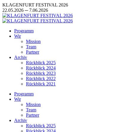
Zum
KLAGENFURT FESTIVAL 2026
Inhalt
22.05.2026 ─ 7.06.2026
springen
Programm
Wir
Mission
Team
Partner
Archiv
Rückblick 2025
Rückblick 2024
Rückblick 2023
Rückblick 2022
Rückblick 2021
Programm
Wir
Mission
Team
Partner
Archiv
Rückblick 2025
Rückblick 2024