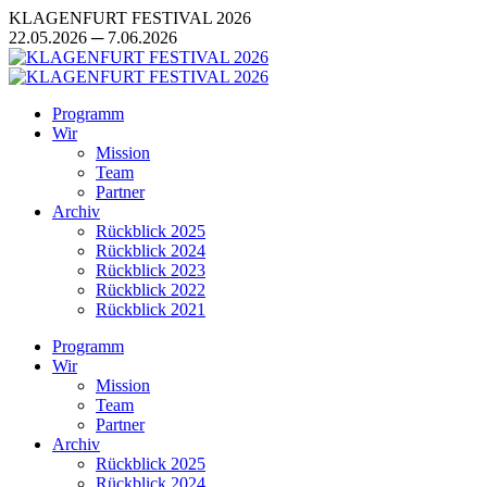
Zum
KLAGENFURT FESTIVAL 2026
Inhalt
22.05.2026 ─ 7.06.2026
springen
Programm
Wir
Mission
Team
Partner
Archiv
Rückblick 2025
Rückblick 2024
Rückblick 2023
Rückblick 2022
Rückblick 2021
Programm
Wir
Mission
Team
Partner
Archiv
Rückblick 2025
Rückblick 2024