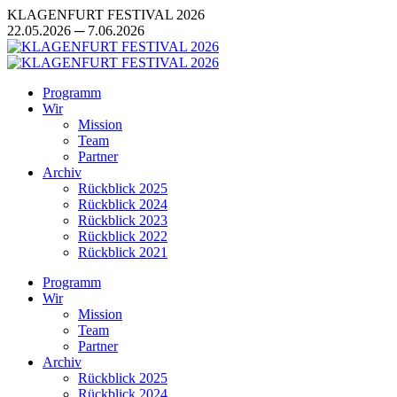
Zum
KLAGENFURT FESTIVAL 2026
Inhalt
22.05.2026 ─ 7.06.2026
springen
Programm
Wir
Mission
Team
Partner
Archiv
Rückblick 2025
Rückblick 2024
Rückblick 2023
Rückblick 2022
Rückblick 2021
Programm
Wir
Mission
Team
Partner
Archiv
Rückblick 2025
Rückblick 2024