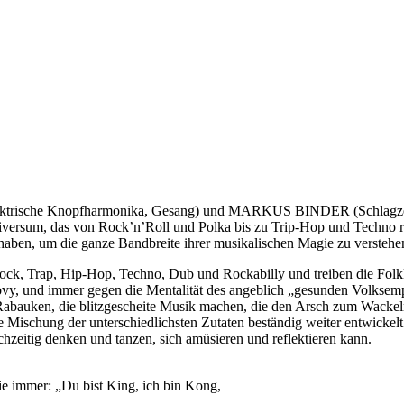
trische Knopfharmonika, Gesang) und MARKUS BINDER (Schlagzeug,
Universum, das von Rock’n’Roll und Polka bis zu Trip-Hop und Techno 
 haben, um die ganze Bandbreite ihrer musikalischen Magie zu verstehe
 Trap, Hip-Hop, Techno, Dub und Rockabilly und treiben die Folklore
oovy, und immer gegen die Mentalität des angeblich „gesunden Volksemp
uken, die blitzgescheite Musik machen, die den Arsch zum Wackeln b
lle Mischung der unterschiedlichsten Zutaten beständig weiter entwic
chzeitig denken und tanzen, sich amüsieren und reflektieren kann.
ie immer: „Du bist King, ich bin Kong,