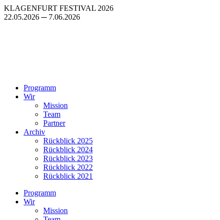
Zum
KLAGENFURT FESTIVAL 2026
Inhalt
22.05.2026 ─ 7.06.2026
springen
Programm
Wir
Mission
Team
Partner
Archiv
Rückblick 2025
Rückblick 2024
Rückblick 2023
Rückblick 2022
Rückblick 2021
Programm
Wir
Mission
Team