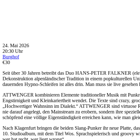
24. Mai 2026
20:30 Uhr
Burghof
€30
Seit über 30 Jahren betreibt das Duo HANS-PETER FALKNER (elek
Dekonstruktion alpenländischer Tradition in einem popkulturellen 
dauernden Hypno-Schleifen ist alles drin. Man muss sie live gesehen
ATTWENGER kombinieren Elemente traditioneller Musik mit Punkrock,
Engstirnigkeit und Kleinkariertheit wendet. Die Texte sind crazy, gr
„Hochwertiger Wahnsinn im Dialekt.“ ATTWENGER sind virtuose Raba
nie darauf angelegt, den Mainstream zu erobern, sondern ihre spezie
schöpfend eine völlige Eigenständigkeit erreichen kann, wie man glei
Nach Klagenfurt bringen die beiden Slang-Punker ihr neue Platte, das
10. Studioalbum, mit dem Titel Wos. Sprachspielerisch und groovy w
wer hat recht, wer liegt wrong“.